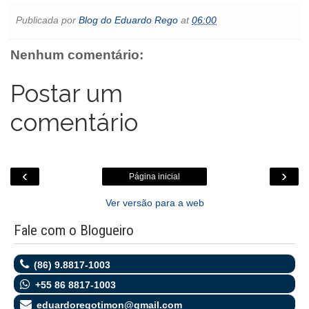
c
i
a
a
s
t
y
i
e
t
t
i
s
l
p
n
Publicada por
Blog do Eduardo Rego
at
06:00
b
t
s
l
e
o
e
t
o
e
A
n
o
o
r
p
g
k
Nenhum comentário:
k
p
e
.
r
c
o
Postar um
m
comentário
‹
›
Página inicial
Ver versão para a web
Fale com o Blogueiro
(86) 9.8817-1003
+55 86 8817-1003
eduardoregotimon@gmail.com