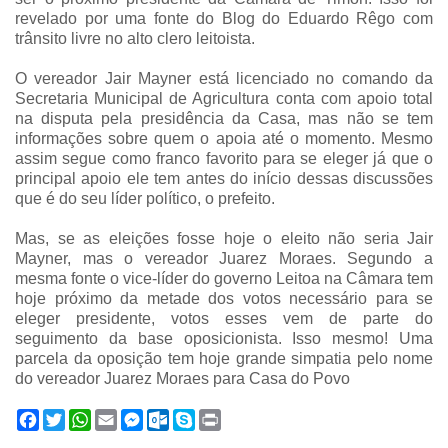
revelado por uma fonte do Blog do Eduardo Rêgo com
trânsito livre no alto clero leitoista.
O vereador Jair Mayner está licenciado no comando da
Secretaria Municipal de Agricultura conta com apoio total
na disputa pela presidência da Casa, mas não se tem
informações sobre quem o apoia até o momento. Mesmo
assim segue como franco favorito para se eleger já que o
principal apoio ele tem antes do início dessas discussões
que é do seu líder político, o prefeito.
Mas, se as eleições fosse hoje o eleito não seria Jair
Mayner, mas o vereador Juarez Moraes. Segundo a
mesma fonte o vice-líder do governo Leitoa na Câmara tem
hoje próximo da metade dos votos necessário para se
eleger presidente, votos esses vem de parte do
seguimento da base oposicionista. Isso mesmo! Uma
parcela da oposição tem hoje grande simpatia pelo nome
do vereador Juarez Moraes para Casa do Povo
F
T
W
E
M
O
S
P
a
w
h
m
e
u
k
r