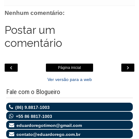
o
e
A
n
o
o
r
p
g
k
Nenhum comentário:
k
p
e
.
r
c
o
Postar um
m
comentário
‹
›
Página inicial
Ver versão para a web
Fale com o Blogueiro
(86) 9.8817-1003
+55 86 8817-1003
eduardoregotimon@gmail.com
contato@eduardorego.com.br