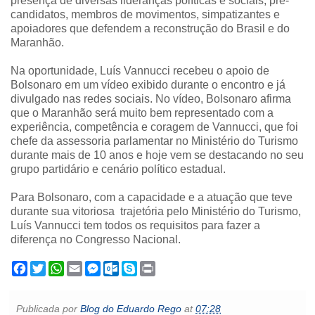
presença de diversas lideranças políticas e sociais, pré-
candidatos, membros de movimentos, simpatizantes e
apoiadores que defendem a reconstrução do Brasil e do
Maranhão.
Na oportunidade, Luís Vannucci recebeu o apoio de
Bolsonaro em um vídeo exibido durante o encontro e já
divulgado nas redes sociais. No vídeo, Bolsonaro afirma
que o Maranhão será muito bem representado com a
experiência, competência e coragem de Vannucci, que foi
chefe da assessoria parlamentar no Ministério do Turismo
durante mais de 10 anos e hoje vem se destacando no seu
grupo partidário e cenário político estadual.
Para Bolsonaro, com a capacidade e a atuação que teve
durante sua vitoriosa trajetória pelo Ministério do Turismo,
Luís Vannucci tem todos os requisitos para fazer a
diferença no Congresso Nacional.
F
T
W
E
M
O
S
P
a
w
h
m
e
u
k
r
c
i
a
a
s
t
y
i
e
t
t
i
s
l
p
n
Publicada por
Blog do Eduardo Rego
at
07:28
b
t
s
l
e
o
e
t