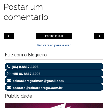
o
Postar um
m
comentário
‹
›
Página inicial
Ver versão para a web
Fale com o Blogueiro
(86) 9.8817-1003
+55 86 8817-1003
eduardoregotimon@gmail.com
contato@eduardorego.com.br
Publicidade