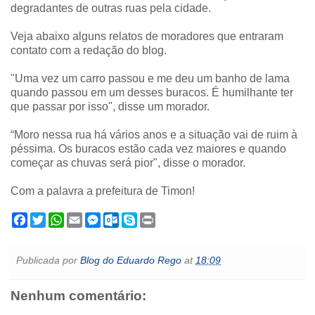
degradantes de outras ruas pela cidade.
Veja abaixo alguns relatos de moradores que entraram
contato com a redação do blog.
"Uma vez um carro passou e me deu um banho de lama
quando passou em um desses buracos. É humilhante ter
que passar por isso", disse um morador.
“Moro nessa rua há vários anos e a situação vai de ruim à
péssima. Os buracos estão cada vez maiores e quando
começar as chuvas será pior", disse o morador.
Com a palavra a prefeitura de Timon!
F
T
W
E
M
O
S
P
a
w
h
m
e
u
k
r
c
i
a
a
s
t
y
i
e
t
t
i
s
l
p
n
Publicada por
Blog do Eduardo Rego
at
18:09
b
t
s
l
e
o
e
t
o
e
A
n
o
o
r
p
g
k
Nenhum comentário:
k
p
e
.
r
c