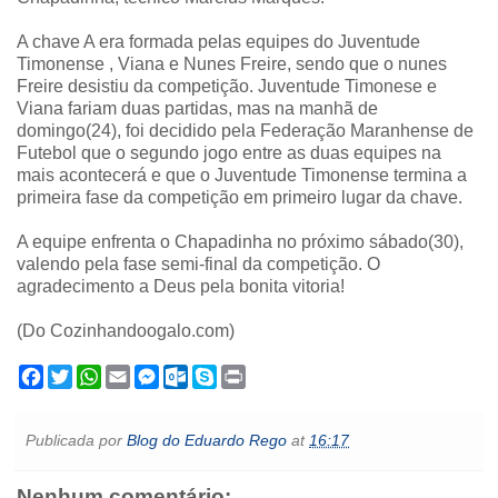
A chave A era formada pelas equipes do Juventude
Timonense , Viana e Nunes Freire, sendo que o nunes
Freire desistiu da competição. Juventude Timonese e
Viana fariam duas partidas, mas na manhã de
domingo(24), foi decidido pela Federação Maranhense de
Futebol que o segundo jogo entre as duas equipes na
mais acontecerá e que o Juventude Timonense termina a
primeira fase da competição em primeiro lugar da chave.
A equipe enfrenta o Chapadinha no próximo sábado(30),
valendo pela fase semi-final da competição.
O
agradecimento a Deus pela bonita vitoria!
(Do Cozinhandoogalo.com)
F
T
W
E
M
O
S
P
a
w
h
m
e
u
k
r
c
i
a
a
s
t
y
i
e
t
t
i
s
l
p
n
Publicada por
Blog do Eduardo Rego
at
16:17
b
t
s
l
e
o
e
t
o
e
A
n
o
o
r
p
g
k
Nenhum comentário: