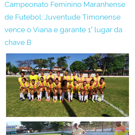
Campeonato Feminino Maranhense
de Futebol: Juventude Timonense
vence o Viana e garante 1° lugar da
chave B