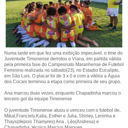
Numa tarde em que fez uma exibição impecável, o time do
Juventude Timonense derrotou o Viana, em partida válida
pela primeira fase do Campeonato Maranhense de Futebol
Feminino realizada no sábado(23), no Estadio Eucalipto,
em São Luis. O placar foi de 3 x 0 e com a vitória a Águia
dos Cocais terminou a etapa como primeira de seu grupo.
Ana marcou duas vezes, enquanto Chapadinha marcou o
terceiro gol da equipe Timonense
O juventude Timonense atuou e venceu com o futebol de,
Mikal,Franciely,Katia, Esther e Julia, Shirley, Leninha e
Thays(depois Thamyres) Ana , Léo(Andresa) e
Chapadinha, técnico Marcius Marques.