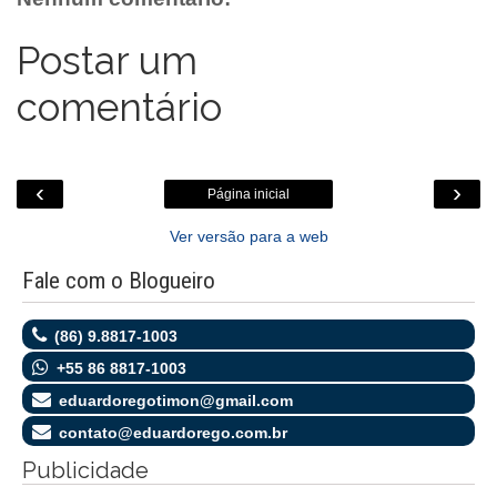
k
p
e
.
r
c
o
Postar um
m
comentário
‹
›
Página inicial
Ver versão para a web
Fale com o Blogueiro
(86) 9.8817-1003
+55 86 8817-1003
eduardoregotimon@gmail.com
contato@eduardorego.com.br
Publicidade