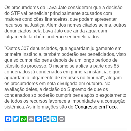
Os procuradores da Lava Jato consideram que a decisão
do STF vai beneficiar principalmente acusados com
maiores condições financeiras, que podem apresentar
recursos na Justiça. Além dos nomes citados acima, outros
denunciados pela Lava Jato que ainda aguardam
julgamento também poderão ser beneficiados.
"Outros 307 denunciados, que aguardam julgamento em
primeira instância, também poderão ser beneficiados, visto
que só cumprirão pena depois de um longo período de
trânsito do processo. O mesmo se aplica a parte dos 85
condenados já condenados em primeira instância e que
aguardam o julgamento de recursos no tribunal", alegam
os procuradores em nota divulgada em outubro. Na
avaliação deles, a decisão do Supremo de que os
condenados só poderão cumprir pena após o esgotamento
de todos os recursos favorece a impunidade e a corrupção
sistêmica. As informações são do
Congresso em Foco
.
F
T
W
E
M
O
S
P
a
w
h
m
e
u
k
r
c
i
a
a
s
t
y
i