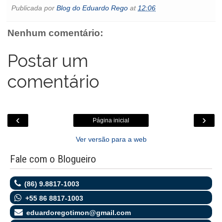
e
t
t
i
s
l
p
n
Publicada por
Blog do Eduardo Rego
at
12:06
b
t
s
l
e
o
e
t
o
e
A
n
o
o
r
p
g
k
Nenhum comentário:
k
p
e
.
r
c
o
Postar um
m
comentário
‹
›
Página inicial
Ver versão para a web
Fale com o Blogueiro
(86) 9.8817-1003
+55 86 8817-1003
eduardoregotimon@gmail.com