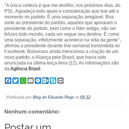
"A única certeza é que me desfilio, nos próximos dias, do
PSL. Agradeço todo apoio e consideração que tive até o
momento no partido. É uma separação amigável. Boa
sorte ao presidente do partido, aqueles que apoiaram o
presidente do partido, bem como o líder antigo, vão ser
felizes todo mundo, cada um segue seu destino. É como
uma separação, infelizmente acontece na vida da gente",
afirmou o presidente durante live semanal transmitida no
Facebook. Bolsonaro ainda mencionou a criação de um
novo partido, o Aliança pelo Brasil, que havia sido
anunciada na última terça-feira (12). As informações são
da
Agência Brasil
.
F
T
W
E
M
O
S
P
a
w
h
m
e
u
k
r
c
i
a
a
s
t
y
i
e
t
t
i
s
l
p
n
Publicada por
Blog do Eduardo Rego
at
09:32
b
t
s
l
e
o
e
t
o
e
A
n
o
o
r
p
g
k
Nenhum comentário:
k
p
e
.
r
c
o
Postar um
m