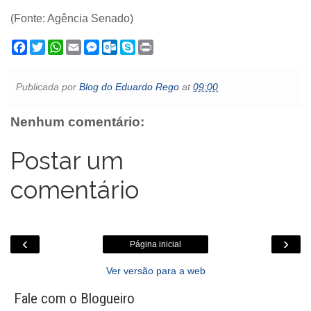
(Fonte: Agência Senado)
F
T
W
E
M
O
S
P
a
w
h
m
e
u
k
r
c
i
a
a
s
t
y
i
e
t
t
i
s
l
p
n
Publicada por
Blog do Eduardo Rego
at
09:00
b
t
s
l
e
o
e
t
o
e
A
n
o
o
r
p
g
k
Nenhum comentário:
k
p
e
.
r
c
o
Postar um
m
comentário
‹
›
Página inicial
Ver versão para a web
Fale com o Blogueiro