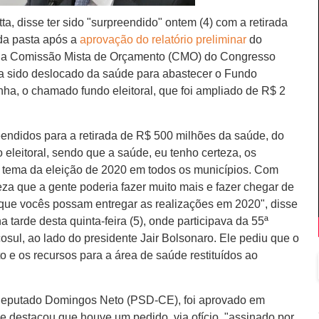
a, disse ter sido "surpreendido" ontem (4) com a retirada
da pasta após a
aprovação do relatório preliminar
do
 na Comissão Mista de Orçamento (CMO) do Congresso
ia sido deslocado da saúde para abastecer o Fundo
ha, o chamado fundo eleitoral, que foi ampliado de R$ 2
eendidos para a retirada de R$ 500 milhões da saúde, do
 eleitoral, sendo que a saúde, eu tenho certeza, os
pal tema da eleição de 2020 em todos os municípios. Com
za que a gente poderia fazer muito mais e fazer chegar de
que vocês possam entregar as realizações em 2020", disse
 tarde desta quinta-feira (5), onde participava da 55ª
ul, ao lado do presidente Jair Bolsonaro. Ele pediu que o
to e os recursos para a área de saúde restituídos ao
l, deputado Domingos Neto (PSD-CE), foi aprovado em
le destacou que houve um pedido, via ofício, "assinado por