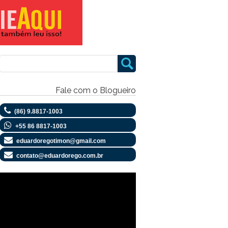
Fale com o Blogueiro
(86) 9.8817-1003
+55 86 8817-1003
eduardoregotimon@gmail.com
contato@eduardorego.com.br