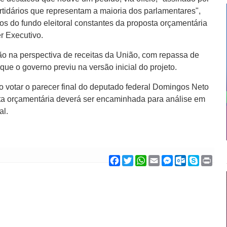
artidários que representam a maioria dos parlamentares",
os do fundo eleitoral constantes da proposta orçamentária
r Executivo.
o na perspectiva de receitas da União, com repassa de
que o governo previu na versão inicial do projeto.
 votar o parecer final do deputado federal Domingos Neto
sta orçamentária deverá ser encaminhada para análise em
al.
F
T
W
E
M
O
S
P
a
w
h
m
e
u
k
r
c
i
a
a
s
t
y
i
e
t
t
i
s
l
p
n
b
t
s
l
e
o
e
t
o
e
A
n
o
o
r
p
g
k
k
p
e
.
r
c