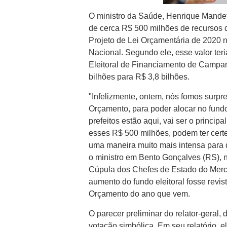
O ministro da Saúde, Henrique Mandett
de cerca R$ 500 milhões de recursos 
Projeto de Lei Orçamentária de 2020
Nacional. Segundo ele, esse valor ter
Eleitoral de Financiamento de Campan
bilhões para R$ 3,8 bilhões.
"Infelizmente, ontem, nós fomos surpr
Orçamento, para poder alocar no fundo
prefeitos estão aqui, vai ser o princi
esses R$ 500 milhões, podem ter certe
uma maneira muito mais intensa para 
o ministro em Bento Gonçalves (RS), na
Cúpula dos Chefes de Estado do Mercos
aumento do fundo eleitoral fosse revis
Orçamento do ano que vem.
O parecer preliminar do relator-gera
votação simbólica. Em seu relatório, e