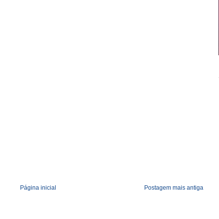
o
m
Página inicial
Postagem mais antiga