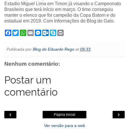
Estadio Miguel Lima em Timon já visando o Campeonato
Brasileiro que terá início em março. O time conseguiu
manter o elenco que foi campeão da Copa Batom e do
estadual em 2019. Com Informações do Blog do Galo.
F
T
W
E
M
O
S
P
a
w
h
m
e
u
k
r
c
i
a
a
s
t
y
i
e
t
t
i
s
l
p
n
Publicada por
Blog do Eduardo Rego
at
09:33
b
t
s
l
e
o
e
t
o
e
A
n
o
o
r
p
g
k
Nenhum comentário:
k
p
e
.
r
c
o
Postar um
m
comentário
‹
›
Página inicial
Ver versão para a web