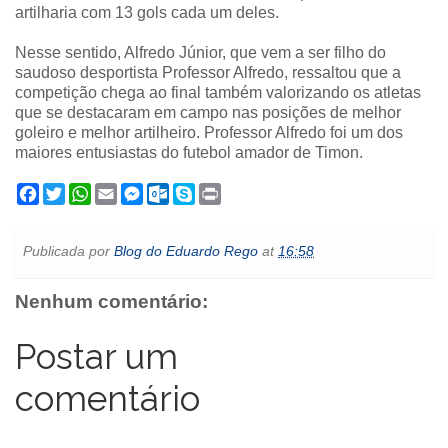
artilharia com 13 gols cada um deles.
Nesse sentido, Alfredo Júnior, que vem a ser filho do
saudoso desportista Professor Alfredo, ressaltou que a
competição chega ao final também valorizando os atletas
que se destacaram em campo nas posições de melhor
goleiro e melhor artilheiro. Professor Alfredo foi um dos
maiores entusiastas do futebol amador de Timon.
F
T
W
E
M
O
S
P
a
w
h
m
e
u
k
r
c
i
a
a
s
t
y
i
e
t
t
i
s
l
p
n
Publicada por
Blog do Eduardo Rego
at
16:58
b
t
s
l
e
o
e
t
o
e
A
n
o
o
r
p
g
k
Nenhum comentário:
k
p
e
.
r
c
o
Postar um
m
comentário