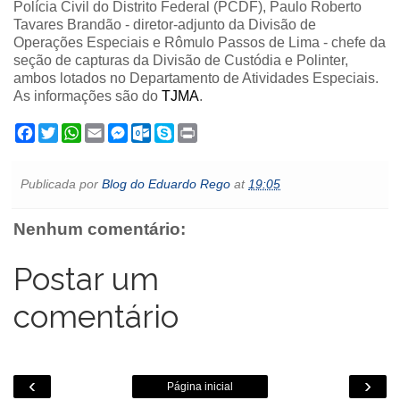
Polícia Civil do Distrito Federal (PCDF), Paulo Roberto
Tavares Brandão - diretor-adjunto da Divisão de
Operações Especiais e Rômulo Passos de Lima - chefe da
seção de capturas da Divisão de Custódia e Polinter,
ambos lotados no Departamento de Atividades Especiais.
As informações são do
TJMA
.
F
T
W
E
M
O
S
P
a
w
h
m
e
u
k
r
c
i
a
a
s
t
y
i
e
t
t
i
s
l
p
n
Publicada por
Blog do Eduardo Rego
at
19:05
b
t
s
l
e
o
e
t
o
e
A
n
o
o
r
p
g
k
Nenhum comentário:
k
p
e
.
r
c
o
Postar um
m
comentário
‹
›
Página inicial