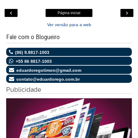
‹
›
Página inicial
Ver versão para a web
Fale com o Blogueiro
(86) 9.8817-1003
+55 86 8817-1003
eduardoregotimon@gmail.com
contato@eduardorego.com.br
Publicidade