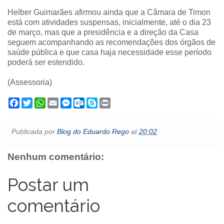
Helber Guimarães afirmou ainda que a Câmara de Timon
está com atividades suspensas, inicialmente, até o dia 23
de março, mas que a presidência e a direção da Casa
seguem acompanhando as recomendações dos órgãos de
saúde pública e que casa haja necessidade esse período
poderá ser estendido.
(Assessoria)
F
T
W
E
M
O
S
P
a
w
h
m
e
u
k
r
c
i
a
a
s
t
y
i
e
t
t
i
s
l
p
n
Publicada por
Blog do Eduardo Rego
at
20:02
b
t
s
l
e
o
e
t
o
e
A
n
o
o
r
p
g
k
Nenhum comentário:
k
p
e
.
r
c
o
Postar um
m
comentário