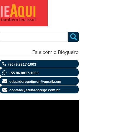
Fale com o Blogueiro
(86) 9.8817-1003
+55 86 8817-1003
eduardoregotimon@gmail.com
contato@eduardorego.com.br