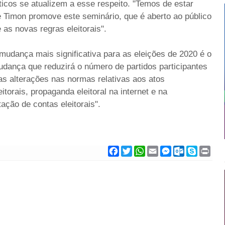
ticos se atualizem a esse respeito. "Temos de estar
Timon promove este seminário, que é aberto ao público
e as novas regras eleitorais".
 mudança mais significativa para as eleições de 2020 é o
udança que reduzirá o número de partidos participantes
s alterações nas normas relativas aos atos
torais, propaganda eleitoral na internet e na
ação de contas eleitorais".
F
T
W
E
M
O
S
P
a
w
h
m
e
u
k
r
c
i
a
a
s
t
y
i
e
t
t
i
s
l
p
n
b
t
s
l
e
o
e
t
o
e
A
n
o
o
r
p
g
k
k
p
e
.
r
c
o