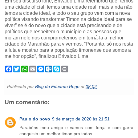
Em seu discurso forte, Erivaldo Lima relembrou que “temos
uma cidade oficial, temos uma cidade real, mais ainda não
temos a cidade ideal, e todo o seu grupo vem com a nova
política visando transformar Timon na cidade ideal para se
viver” se é do novo que a cidade está precisando e de
políticos que respeitem o município e as pessoas que
moram nele nos comprometemos em torná-la a melhor
cidade do Maranhão para vivermos. “Portanto, só nos resta
a luta e mostrar para a população timonense que somos a
melhor opção”, finalizou Erivaldo Lima.
F
T
W
E
M
O
S
P
a
w
h
m
e
u
k
r
c
i
a
a
s
t
y
i
e
t
t
i
s
l
p
n
Publicada por
Blog do Eduardo Rego
at
08:02
b
t
s
l
e
o
e
t
o
e
A
n
o
o
r
p
g
k
Um comentário:
k
p
e
.
r
c
o
m
Paulo do povo
9 de março de 2020 às 21:51
Parabéns meu amigo e vamos com força e com garra
conquista um melhor timon pra todos...