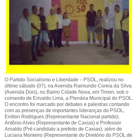
O Partido Socialismo e Liberdade – PSOL, realizou no
último sábado (07), na Avenida Raimundo Coreia da Silva
(Avenida Dois), no Bairro Cidade Nova, em Timon, sob o
comando de Erivaldo Lima, a Plenária Municipal do PSOL.
O encontro foi marcado por debates e palestras contando
com as presenças de importantes lideranças do PSOL,
Enilton Rodrigues (Representante Nacional partido);
Antônio Alves (Representante de Caxias) e Professor
Arnaldo (Pré-candidato a prefeito de Caxias), além de
Luciana Monteiro (Representante do Diretório do PSOL de