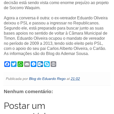
decisão está sendo vista como enorme prejuízo ao projeto
de Socorro Waquim.
Agora a conversa é outra: o ex-vereador Eduardo Oliveira
deixou o PSL e passou a ingressar no Republicanos.
Segundo ele, está preparado para buscar junto as suas
bases apoios no sentido de voltar à Câmara Municipal de
Timon. Eduardo Oliveira ocupou o mandato de vereador
no período de 2009 a 2013, tendo sido eleito pelo PSL,
com o apoio do seu pai Carlos Alberto Oliveira, o Carlão.
As informações são do Blog do Ademar Sousa.
F
T
W
E
M
O
S
P
a
w
h
m
e
u
k
r
c
i
a
a
s
t
y
i
e
t
t
i
s
l
p
n
Publicada por
Blog do Eduardo Rego
at
21:02
b
t
s
l
e
o
e
t
o
e
A
n
o
o
r
p
g
k
Nenhum comentário:
k
p
e
.
r
c
o
Postar um
m