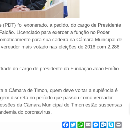
 (PDT) foi exonerado, a pedido, do cargo de Presidente
Falcão. Licenciado para exercer a função no Poder
utomaticamente para sua cadeira na Câmara Municipal de
o vereador mais votado nas eleições de 2016 com 2.286
drade do cargo de presidente da Fundação João Emílio
ra a Câmara de Timon, quem deve voltar a suplência é
gem discreta no período que passou como vereador
 sessões da Câmara Municipal de Timon estão suspensas
andemia do coronavírus.
F
T
W
E
M
O
S
P
a
w
h
m
e
u
k
r