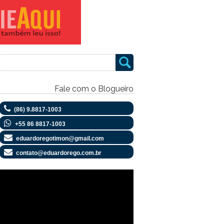
Fale com o Blogueiro
(86) 9.8817-1003
+55 86 8817-1003
eduardoregotimon@gmail.com
contato@eduardorego.com.br