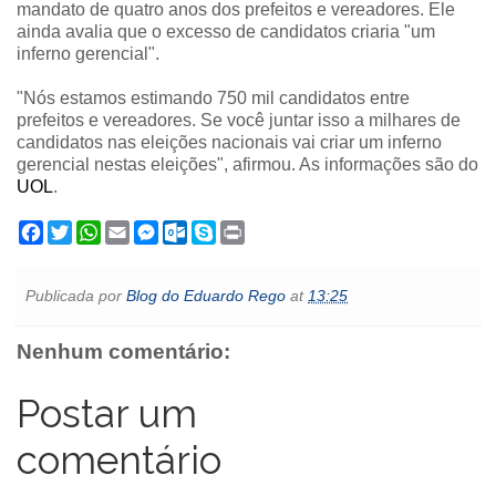
mandato de quatro anos dos prefeitos e vereadores. Ele
ainda avalia que o excesso de candidatos criaria "um
inferno gerencial".
"Nós estamos estimando 750 mil candidatos entre
prefeitos e vereadores. Se você juntar isso a milhares de
candidatos nas eleições nacionais vai criar um inferno
gerencial nestas eleições", afirmou. As informações são do
UOL
.
F
T
W
E
M
O
S
P
a
w
h
m
e
u
k
r
c
i
a
a
s
t
y
i
e
t
t
i
s
l
p
n
Publicada por
Blog do Eduardo Rego
at
13:25
b
t
s
l
e
o
e
t
o
e
A
n
o
o
r
p
g
k
Nenhum comentário:
k
p
e
.
r
c
o
Postar um
m
comentário