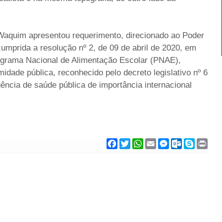
Waquim apresentou requerimento, direcionado ao Poder
cumprida a resolução nº 2, de 09 de abril de 2020, em
ograma Nacional de Alimentação Escolar (PNAE),
idade pública, reconhecido pelo decreto legislativo nº 6
ncia de saúde pública de importância internacional
F
T
W
E
M
O
S
P
a
w
h
m
e
u
k
r
c
i
a
a
s
t
y
i
e
t
t
i
s
l
p
n
b
t
s
l
e
o
e
t
o
e
A
n
o
o
r
p
g
k
k
p
e
.
r
c
o
m