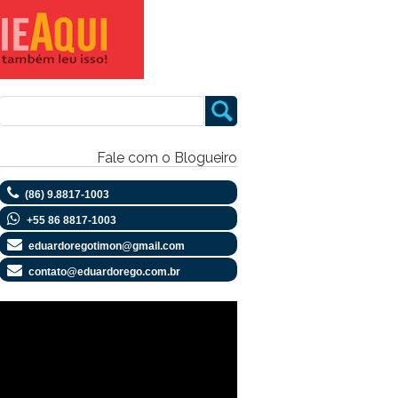
Fale com o Blogueiro
(86) 9.8817-1003
+55 86 8817-1003
eduardoregotimon@gmail.com
contato@eduardorego.com.br