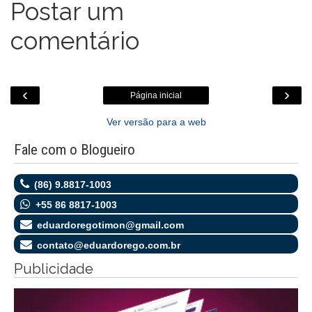
Postar um
m
comentário
‹
›
Página inicial
Ver versão para a web
Fale com o Blogueiro
(86) 9.8817-1003
+55 86 8817-1003
eduardoregotimon@gmail.com
contato@eduardorego.com.br
Publicidade