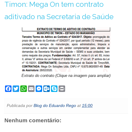
Timon: Mega On tem contrato
aditivado na Secretaria de Saúde
Extrato do contrato (Clique na imagem para ampliar)
F
T
W
E
M
O
S
P
a
w
h
m
e
u
k
r
c
i
a
a
s
t
y
i
e
t
t
i
s
l
p
n
Publicada por
Blog do Eduardo Rego
at
15:00
b
t
s
l
e
o
e
t
o
e
A
n
o
o
r
p
g
k
Nenhum comentário:
k
p
e
.
r
c
o