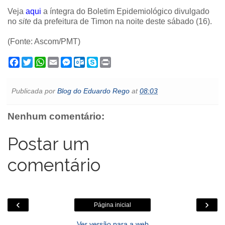
Veja
aqui
a íntegra do Boletim Epidemiológico divulgado
no
site
da prefeitura de Timon na noite deste sábado (16).
(Fonte: Ascom/PMT)
F
T
W
E
M
O
S
P
a
w
h
m
e
u
k
r
c
i
a
a
s
t
y
i
e
t
t
i
s
l
p
n
Publicada por
Blog do Eduardo Rego
at
08:03
b
t
s
l
e
o
e
t
o
e
A
n
o
o
r
p
g
k
Nenhum comentário:
k
p
e
.
r
c
o
Postar um
m
comentário
‹
›
Página inicial
Ver versão para a web