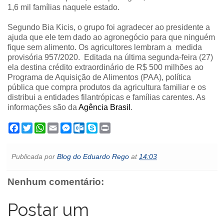
1,6 mil famílias naquele estado.
Segundo Bia Kicis, o grupo foi agradecer ao presidente a
ajuda que ele tem dado ao agronegócio para que ninguém
fique sem alimento. Os agricultores lembram a medida
provisória 957/2020. Editada na última segunda-feira (27)
ela destina crédito extraordinário de R$ 500 milhões ao
Programa de Aquisição de Alimentos (PAA), política
pública que compra produtos da agricultura familiar e os
distribui a entidades filantrópicas e famílias carentes. As
informações são da
Agência Brasil
.
F
T
W
E
M
O
S
P
a
w
h
m
e
u
k
r
c
i
a
a
s
t
y
i
e
t
t
i
s
l
p
n
Publicada por
Blog do Eduardo Rego
at
14:03
b
t
s
l
e
o
e
t
o
e
A
n
o
o
r
p
g
k
Nenhum comentário:
k
p
e
.
r
c
o
Postar um
m