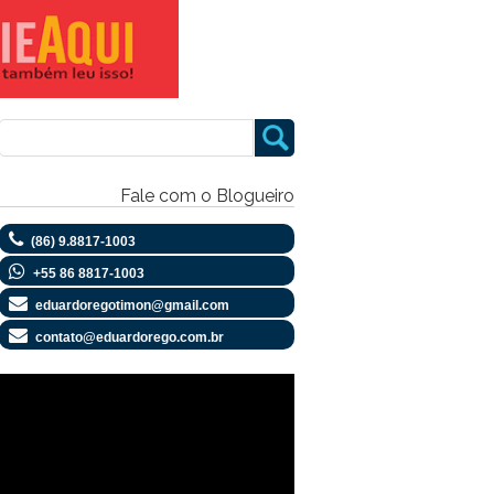
Fale com o Blogueiro
(86) 9.8817-1003
+55 86 8817-1003
eduardoregotimon@gmail.com
contato@eduardorego.com.br