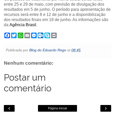
entre 25 e 29 de maio, com previsão de divulgação dos
resultados em 5 de junho. O período para apresentação de
recursos será entre 8 e 12 de junho e a disponibilização
dos resultados finais em 18 de junho. As informações são
da
Agência Brasil
.
F
T
W
E
M
O
S
P
a
w
h
m
e
u
k
r
c
i
a
a
s
t
y
i
e
t
t
i
s
l
p
n
Publicada por
Blog do Eduardo Rego
at
08:45
b
t
s
l
e
o
e
t
o
e
A
n
o
o
r
p
g
k
Nenhum comentário:
k
p
e
.
r
c
o
Postar um
m
comentário
‹
›
Página inicial