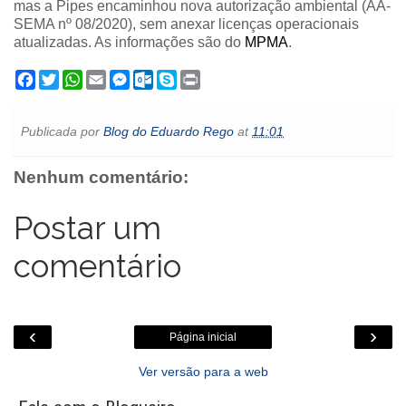
mas a Pipes encaminhou nova autorização ambiental (AA-
SEMA nº 08/2020), sem anexar licenças operacionais
atualizadas. As informações são do
MPMA
.
F
T
W
E
M
O
S
P
a
w
h
m
e
u
k
r
c
i
a
a
s
t
y
i
e
t
t
i
s
l
p
n
Publicada por
Blog do Eduardo Rego
at
11:01
b
t
s
l
e
o
e
t
o
e
A
n
o
o
r
p
g
k
Nenhum comentário:
k
p
e
.
r
c
o
Postar um
m
comentário
‹
›
Página inicial
Ver versão para a web