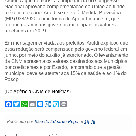
Aroldi. O que demonstra a importância do Congresso
Nacional aprovar a complementação da União ao fundo
até o final do ano. Aroldi se refere à Medida Provisória
(MP) 938/2020, como forma de Apoio Financeiro, que
propõe garantir aos governos municipais os valores
recebidos em 2019.
Em mensagem enviada aos prefeitos, Aroldi explicou que
essa redução será compensada pelo governo federal em
junho, por meio do auxílio já sancionado. O levantamento
da CNM apresenta os valores destinados aos Municípios,
por coeficientes e por Estado, lembrando que a gestão
municipal deve se atentar aos 15% da saúde e ao 1% do
Pasep.
(Da
Agência CNM de Notícias
)
F
T
W
E
M
O
S
P
a
w
h
m
e
u
k
r
c
i
a
a
s
t
y
i
e
t
t
i
s
l
p
n
Publicada por
Blog do Eduardo Rego
at
16:48
b
t
s
l
e
o
e
t
o
e
A
n
o
o
r
p
g
k