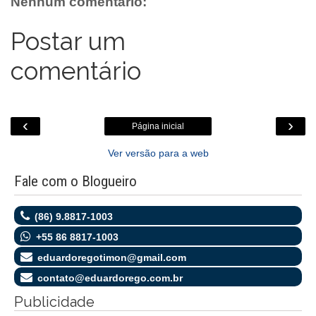
Nenhum comentário:
k
p
e
.
r
c
o
Postar um
m
comentário
‹
›
Página inicial
Ver versão para a web
Fale com o Blogueiro
(86) 9.8817-1003
+55 86 8817-1003
eduardoregotimon@gmail.com
contato@eduardorego.com.br
Publicidade