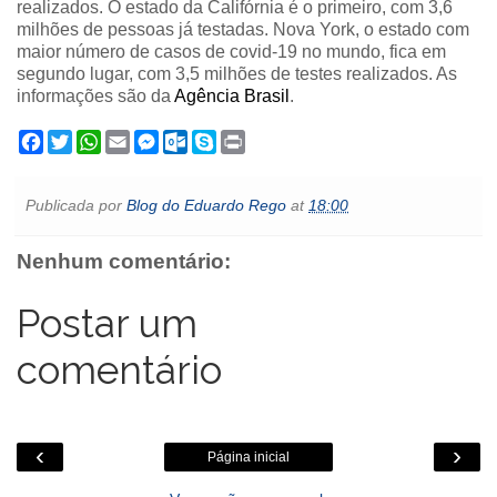
realizados. O estado da Califórnia é o primeiro, com 3,6
milhões de pessoas já testadas. Nova York, o estado com
maior número de casos de covid-19 no mundo, fica em
segundo lugar, com 3,5 milhões de testes realizados. As
informações são da
Agência Brasil
.
F
T
W
E
M
O
S
P
a
w
h
m
e
u
k
r
c
i
a
a
s
t
y
i
e
t
t
i
s
l
p
n
Publicada por
Blog do Eduardo Rego
at
18:00
b
t
s
l
e
o
e
t
o
e
A
n
o
o
r
p
g
k
Nenhum comentário:
k
p
e
.
r
c
o
Postar um
m
comentário
‹
›
Página inicial