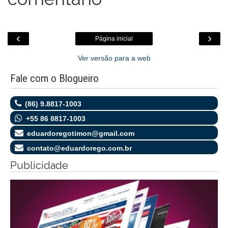
‹
›
Página inicial
Ver versão para a web
Fale com o Blogueiro
(86) 9.8817-1003
+55 86 8817-1003
eduardoregotimon@gmail.com
contato@eduardorego.com.br
Publicidade