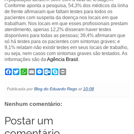
Conforme aponta a pesquisa, 54,3% dos médicos da linha
de frente afirmaram que faltam testes para todos os
pacientes com suspeita da doença nos locais em que
trabalham. Nos locais em que esses profissionais prestam
atendimento, apenas 12,2% disseram haver testes
disponíveis para todas as pessoas; 39,4% afirmaram que
só há testes para os pacientes com sintomas graves; e
9,1% relatam não existir testes em seus locais de trabalho,
ou seja, nem casos com sintomas graves são testados. As
informações são da
Agência Brasil
.
F
T
W
E
M
O
S
P
a
w
h
m
e
u
k
r
c
i
a
a
s
t
y
i
e
t
t
i
s
l
p
n
Publicada por
Blog do Eduardo Rego
at
10:08
b
t
s
l
e
o
e
t
o
e
A
n
o
o
r
p
g
k
Nenhum comentário:
k
p
e
.
r
c
o
Postar um
m
comentário