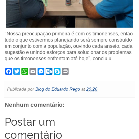
"Nossa preocupação primeira é com os timonenses, então
tudo o que estivermos planejando será sempre construído
em conjunto com a população, ouvindo cada anseio, cada
sugestão e unindo esforços para solucionar os problemas
que os timonenses enfrentam até hoje", concluiu.
F
T
W
E
M
O
S
P
a
w
h
m
e
u
k
r
c
i
a
a
s
t
y
i
e
t
t
i
s
l
p
n
Publicada por
Blog do Eduardo Rego
at
20:26
b
t
s
l
e
o
e
t
o
e
A
n
o
o
r
p
g
k
Nenhum comentário:
k
p
e
.
r
c
o
Postar um
m
comentário