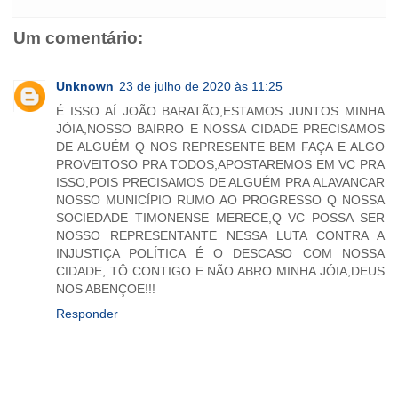
o
e
A
n
o
o
r
p
g
k
Um comentário:
k
p
e
.
r
c
o
m
Unknown
23 de julho de 2020 às 11:25
É ISSO AÍ JOÃO BARATÃO,ESTAMOS JUNTOS MINHA
JÓIA,NOSSO BAIRRO E NOSSA CIDADE PRECISAMOS
DE ALGUÉM Q NOS REPRESENTE BEM FAÇA E ALGO
PROVEITOSO PRA TODOS,APOSTAREMOS EM VC PRA
ISSO,POIS PRECISAMOS DE ALGUÉM PRA ALAVANCAR
NOSSO MUNICÍPIO RUMO AO PROGRESSO Q NOSSA
SOCIEDADE TIMONENSE MERECE,Q VC POSSA SER
NOSSO REPRESENTANTE NESSA LUTA CONTRA A
INJUSTIÇA POLÍTICA É O DESCASO COM NOSSA
CIDADE, TÔ CONTIGO E NÃO ABRO MINHA JÓIA,DEUS
NOS ABENÇOE!!!
Responder