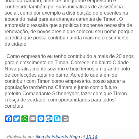
João do Baratão, além de um grande empresário é
conhecido também por suas iniciativas de assistência
social, como por exemplo a distribuição de presentes na
época do natal para as crianças carentes de Timon. O
empresário ressalta que a política timonense necessita de
renovação, de novos ares e que colocou seu nome porque
acredita que possa contribuir ainda mais no crescimento
da cidade.
"Como empresário eu tenho contribuído a mais de 20 anos
para o crescimento de Timon. Comecei no bairro Cidade
Nova praticamente sozinho e hoje temos um grande polo
de confecções aqui no bairro. Acredito que além de
contribuir com Timon como empresário, posso ajudar a
população também na Câmara e junto com o futuro
prefeito Comandante Schnneyder, fazer com que Timon
cresça de verdade, com oportunidades para todos",
concluiu.
F
T
W
E
M
O
S
P
a
w
h
m
e
u
k
r
c
i
a
a
s
t
y
i
e
t
t
i
s
l
p
n
Publicada por
Blog do Eduardo Rego
at
10:14
b
t
s
l
e
o
e
t