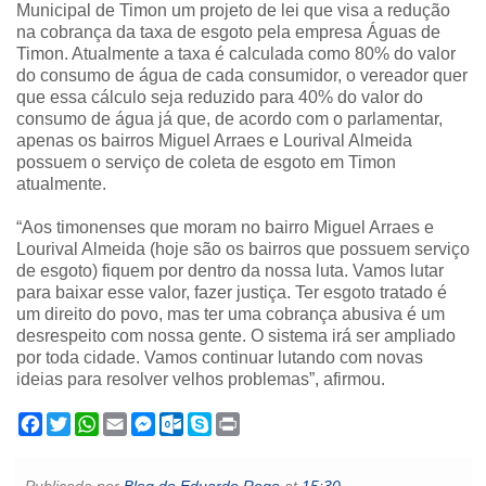
Municipal de Timon um projeto de lei que visa a redução
na cobrança da taxa de esgoto pela empresa Águas de
Timon. Atualmente a taxa é calculada como 80% do valor
do consumo de água de cada consumidor, o vereador quer
que essa cálculo seja reduzido para 40% do valor do
consumo de água já que, de acordo com o parlamentar,
apenas os bairros Miguel Arraes e Lourival Almeida
possuem o serviço de coleta de esgoto em Timon
atualmente.
“Aos timonenses que moram no bairro Miguel Arraes e
Lourival Almeida (hoje são os bairros que possuem serviço
de esgoto) fiquem por dentro da nossa luta. Vamos lutar
para baixar esse valor, fazer justiça. Ter esgoto tratado é
um direito do povo, mas ter uma cobrança abusiva é um
desrespeito com nossa gente. O sistema irá ser ampliado
por toda cidade. Vamos continuar lutando com novas
ideias para resolver velhos problemas”, afirmou.
F
T
W
E
M
O
S
P
a
w
h
m
e
u
k
r
c
i
a
a
s
t
y
i
e
t
t
i
s
l
p
n
Publicada por
Blog do Eduardo Rego
at
15:30