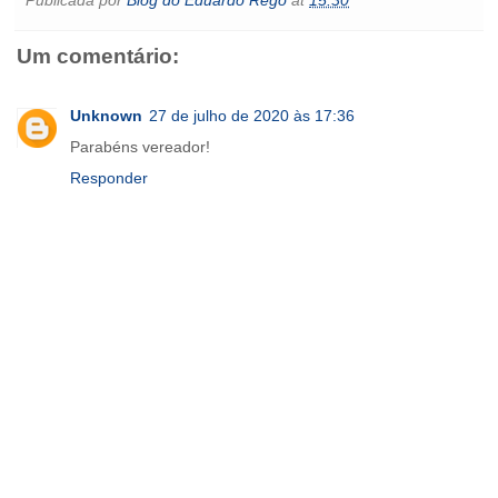
b
t
s
l
e
o
e
t
o
e
A
n
o
o
r
p
g
k
Um comentário:
k
p
e
.
r
c
o
m
Unknown
27 de julho de 2020 às 17:36
Parabéns vereador!
Responder