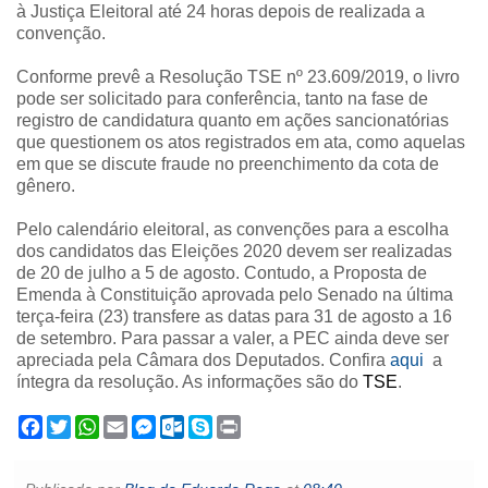
à Justiça Eleitoral até 24 horas depois de realizada a
convenção.
Conforme prevê a Resolução TSE nº 23.609/2019, o livro
pode ser solicitado para conferência, tanto na fase de
registro de candidatura quanto em ações sancionatórias
que questionem os atos registrados em ata, como aquelas
em que se discute fraude no preenchimento da cota de
gênero.
Pelo calendário eleitoral, as convenções para a escolha
dos candidatos das Eleições 2020 devem ser realizadas
de 20 de julho a 5 de agosto. Contudo, a Proposta de
Emenda à Constituição aprovada pelo Senado na última
terça-feira (23) transfere as datas para 31 de agosto a 16
de setembro. Para passar a valer, a PEC ainda deve ser
apreciada pela Câmara dos Deputados.
Confira
aqui
a
íntegra da resolução. As informações são do
TSE
.
F
T
W
E
M
O
S
P
a
w
h
m
e
u
k
r
c
i
a
a
s
t
y
i
e
t
t
i
s
l
p
n