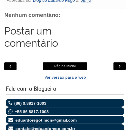
Publicada por
Blog do Eduardo Rego
at
08:40
b
t
s
l
e
o
e
t
o
e
A
n
o
o
r
p
g
k
Nenhum comentário:
k
p
e
.
r
c
o
Postar um
m
comentário
‹
›
Página inicial
Ver versão para a web
Fale com o Blogueiro
(86) 9.8817-1003
+55 86 8817-1003
eduardoregotimon@gmail.com
contato@eduardorego.com.br