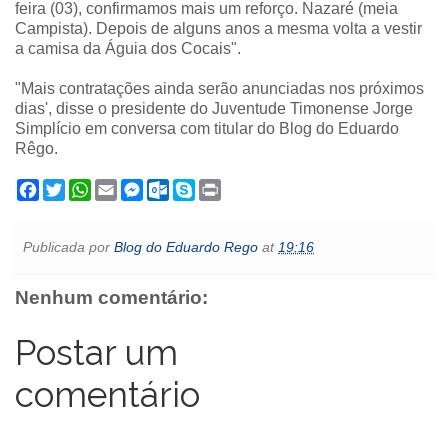
feira (03), confirmamos mais um reforço. Nazaré (meia
Campista). Depois de alguns anos a mesma volta a vestir
a camisa da Águia dos Cocais".
"Mais contratações ainda serão anunciadas nos próximos
dias', disse o presidente do Juventude Timonense Jorge
Simplício em conversa com titular do Blog do Eduardo
Rêgo.
F
T
W
E
M
O
S
P
a
w
h
m
e
u
k
r
c
i
a
a
s
t
y
i
e
t
t
i
s
l
p
n
Publicada por
Blog do Eduardo Rego
at
19:16
b
t
s
l
e
o
e
t
o
e
A
n
o
o
r
p
g
k
Nenhum comentário:
k
p
e
.
r
c
o
Postar um
m
comentário