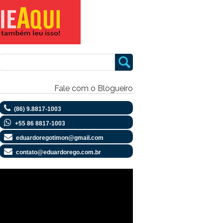
Fale com o Blogueiro
(86) 9.8817-1003
+55 86 8817-1003
eduardoregotimon@gmail.com
contato@eduardorego.com.br