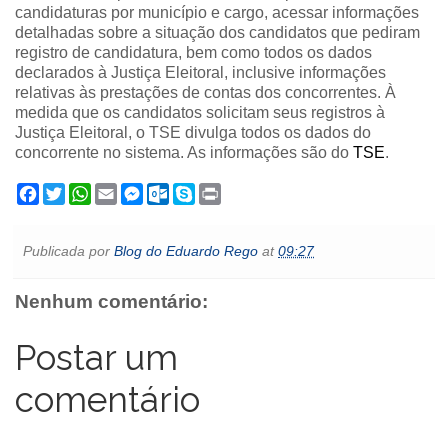
candidaturas por município e cargo, acessar informações
detalhadas sobre a situação dos candidatos que pediram
registro de candidatura, bem como todos os dados
declarados à Justiça Eleitoral, inclusive informações
relativas às prestações de contas dos concorrentes.
À
medida que os candidatos solicitam seus registros à
Justiça Eleitoral, o TSE divulga todos os dados do
concorrente no sistema. As informações são do
TSE
.
F
T
W
E
M
O
S
P
a
w
h
m
e
u
k
r
c
i
a
a
s
t
y
i
e
t
t
i
s
l
p
n
Publicada por
Blog do Eduardo Rego
at
09:27
b
t
s
l
e
o
e
t
o
e
A
n
o
o
r
p
g
k
Nenhum comentário:
k
p
e
.
r
c
o
Postar um
m
comentário