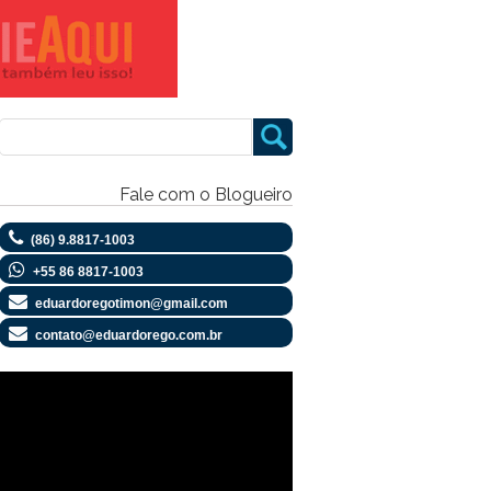
Fale com o Blogueiro
(86) 9.8817-1003
+55 86 8817-1003
eduardoregotimon@gmail.com
contato@eduardorego.com.br