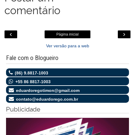
comentário
‹
›
Página inicial
Ver versão para a web
Fale com o Blogueiro
(86) 9.8817-1003
+55 86 8817-1003
eduardoregotimon@gmail.com
contato@eduardorego.com.br
Publicidade