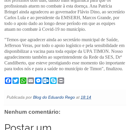
nós próximos dois dias, dando mais segurnaca para que os
profissionais atuem no combate à esta doença. Ana Patrícia
Bringel ainda agradeceu ao governador Flávio Dino, ao secretário
Carlos Lula e ao presidente da EMSERH, Marcos Grande, por
todo o apoio dado ao longo desse período em que as equipes
atuam no combate à Covid-19 no município.
"Temos que agradecer ainda ao secretário municipal de Saúde,
Jefferson Veras, por todo o apoio logístico e pela sensibilidade em
disponibilizar a vacina para toda equipe da UPA TIMON. Nosso
agradecimento também ao superintendente da Rede da SES, Drº
Candilberto, que esteve prestigiando esse momento tão importante
para todos nós e para a saúde no município de Timon", finalizou.
F
T
W
E
M
O
S
P
a
w
h
m
e
u
k
r
c
i
a
a
s
t
y
i
e
t
t
i
s
l
p
n
Publicada por
Blog do Eduardo Rego
at
18:14
b
t
s
l
e
o
e
t
o
e
A
n
o
o
r
p
g
k
Nenhum comentário:
k
p
e
.
r
c
o
Postar um
m