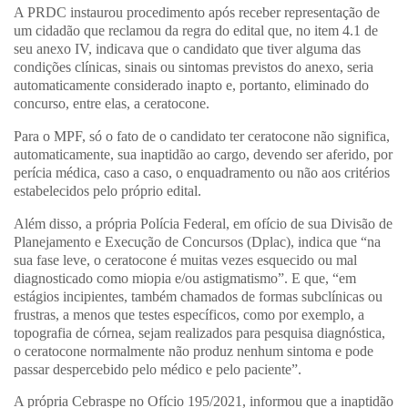
A PRDC instaurou procedimento após receber representação de
um cidadão que reclamou da regra do edital que, no item 4.1 de
seu anexo IV, indicava que o candidato que tiver alguma das
condições clínicas, sinais ou sintomas previstos do anexo, seria
automaticamente considerado inapto e, portanto, eliminado do
concurso, entre elas, a ceratocone.
Para o MPF, só o fato de o candidato ter ceratocone não significa,
automaticamente, sua inaptidão ao cargo, devendo ser aferido, por
perícia médica, caso a caso, o enquadramento ou não aos critérios
estabelecidos pelo próprio edital.
Além disso, a própria Polícia Federal, em ofício de sua Divisão de
Planejamento e Execução de Concursos (Dplac), indica que “na
sua fase leve, o ceratocone é muitas vezes esquecido ou mal
diagnosticado como miopia e/ou astigmatismo”. E que, “em
estágios incipientes, também chamados de formas subclínicas ou
frustras, a menos que testes específicos, como por exemplo, a
topografia de córnea, sejam realizados para pesquisa diagnóstica,
o ceratocone normalmente não produz nenhum sintoma e pode
passar despercebido pelo médico e pelo paciente”.
A própria Cebraspe no Ofício 195/2021, informou que a inaptidão