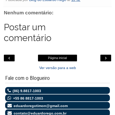
b
t
s
l
e
o
e
t
o
e
A
n
o
o
r
p
g
k
Nenhum comentário:
k
p
e
.
r
c
o
Postar um
m
comentário
‹
›
Página inicial
Ver versão para a web
Fale com o Blogueiro
(86) 9.8817-1003
+55 86 8817-1003
eduardoregotimon@gmail.com
contato@eduardorego.com.br