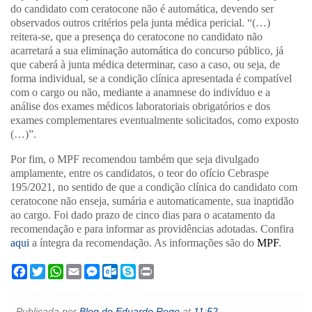
do candidato com ceratocone não é automática, devendo ser
observados outros critérios pela junta médica pericial. “(…)
reitera-se, que a presença do ceratocone no candidato não
acarretará a sua eliminação automática do concurso público, já
que caberá à junta médica determinar, caso a caso, ou seja, de
forma individual, se a condição clínica apresentada é compatível
com o cargo ou não, mediante a anamnese do indivíduo e a
análise dos exames médicos laboratoriais obrigatórios e dos
exames complementares eventualmente solicitados, como exposto
(…)”.
Por fim, o MPF recomendou também que seja divulgado
amplamente, entre os candidatos, o teor do ofício Cebraspe
195/2021, no sentido de que a condição clínica do candidato com
ceratocone não enseja, sumária e automaticamente, sua inaptidão
ao cargo.
Foi dado prazo de cinco dias para o acatamento da
recomendação e para informar as providências adotadas. Confira
aqui
a íntegra da recomendação. As informações são do
MPF
.
F
T
W
E
M
O
S
P
a
w
h
m
e
u
k
r
c
i
a
a
s
t
y
i
e
t
t
i
s
l
p
n
Publicada por
Blog do Eduardo Rego
at
11:52