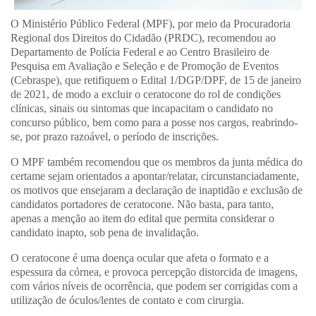
O Ministério Público Federal (MPF), por meio da Procuradoria
Regional dos Direitos do Cidadão (PRDC), recomendou ao
Departamento de Polícia Federal e ao Centro Brasileiro de
Pesquisa em Avaliação e Seleção e de Promoção de Eventos
(Cebraspe), que retifiquem o Edital 1/DGP/DPF, de 15 de janeiro
de 2021, de modo a excluir o ceratocone do rol de condições
clínicas, sinais ou sintomas que incapacitam o candidato no
concurso público, bem como para a posse nos cargos, reabrindo-
se, por prazo razoável, o período de inscrições.
O MPF também recomendou que os membros da junta médica do
certame sejam orientados a apontar/relatar, circunstanciadamente,
os motivos que ensejaram a declaração de inaptidão e exclusão de
candidatos portadores de ceratocone. Não basta, para tanto,
apenas a menção ao item do edital que permita considerar o
candidato inapto, sob pena de invalidação.
O ceratocone é uma doença ocular que afeta o formato e a
espessura da córnea, e provoca percepção distorcida de imagens,
com vários níveis de ocorrência, que podem ser corrigidas com a
utilização de óculos/lentes de contato e com cirurgia.