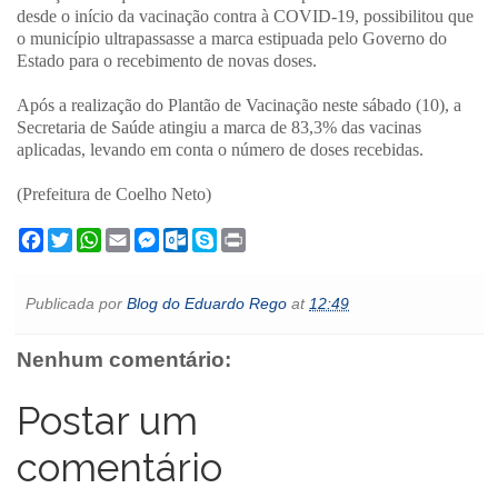
desde o início da vacinação contra à COVID-19, possibilitou que
o município ultrapassasse a marca estipuada pelo Governo do
Estado para o recebimento de novas doses.
Após a realização do Plantão de Vacinação neste sábado (10), a
Secretaria de Saúde atingiu a marca de 83,3% das vacinas
aplicadas, levando em conta o número de doses recebidas.
(Prefeitura de Coelho Neto)
F
T
W
E
M
O
S
P
a
w
h
m
e
u
k
r
c
i
a
a
s
t
y
i
e
t
t
i
s
l
p
n
Publicada por
Blog do Eduardo Rego
at
12:49
b
t
s
l
e
o
e
t
o
e
A
n
o
o
r
p
g
k
Nenhum comentário:
k
p
e
.
r
c
o
Postar um
m
comentário