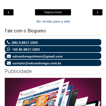
‹
›
Página inicial
Ver versão para a web
Fale com o Blogueiro
(86) 9.8817-1003
+55 86 8817-1003
eduardoregotimon@gmail.com
contato@eduardorego.com.br
Publicidade