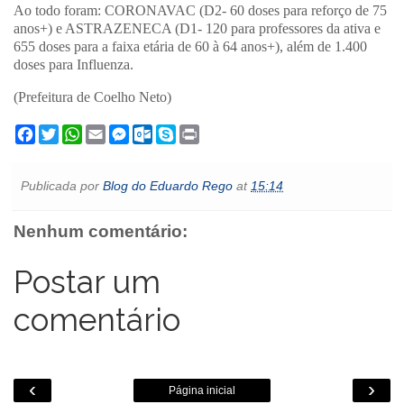
Ao todo foram: CORONAVAC (D2- 60 doses para reforço de 75
anos+) e ASTRAZENECA (D1- 120 para professores da ativa e
655 doses para a faixa etária de 60 à 64 anos+), além de 1.400
doses para Influenza.
(Prefeitura de Coelho Neto)
F
T
W
E
M
O
S
P
a
w
h
m
e
u
k
r
c
i
a
a
s
t
y
i
e
t
t
i
s
l
p
n
Publicada por
Blog do Eduardo Rego
at
15:14
b
t
s
l
e
o
e
t
o
e
A
n
o
o
r
p
g
k
Nenhum comentário:
k
p
e
.
r
c
o
Postar um
m
comentário
‹
›
Página inicial