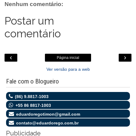
Nenhum comentário:
k
p
e
.
r
c
o
Postar um
m
comentário
‹
›
Página inicial
Ver versão para a web
Fale com o Blogueiro
(86) 9.8817-1003
+55 86 8817-1003
eduardoregotimon@gmail.com
contato@eduardorego.com.br
Publicidade