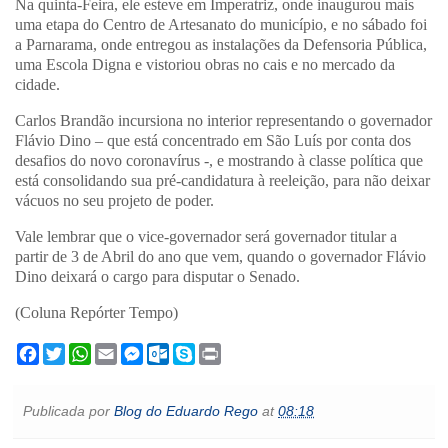
Na quinta-Feira, ele esteve em Imperatriz, onde inaugurou mais
uma etapa do Centro de Artesanato do município, e no sábado foi
a Parnarama, onde entregou as instalações da Defensoria Pública,
uma Escola Digna e vistoriou obras no cais e no mercado da
cidade.
Carlos Brandão incursiona no interior representando o governador
Flávio Dino – que está concentrado em São Luís por conta dos
desafios do novo coronavírus -, e mostrando à classe política que
está consolidando sua pré-candidatura à reeleição, para não deixar
vácuos no seu projeto de poder.
Vale lembrar que o vice-governador será governador titular a
partir de 3 de Abril do ano que vem, quando o governador Flávio
Dino deixará o cargo para disputar o Senado.
(Coluna Repórter Tempo)
F
T
W
E
M
O
S
P
a
w
h
m
e
u
k
r
c
i
a
a
s
t
y
i
e
t
t
i
s
l
p
n
Publicada por
Blog do Eduardo Rego
at
08:18
b
t
s
l
e
o
e
t
o
e
A
n
o
o
r
p
g
k