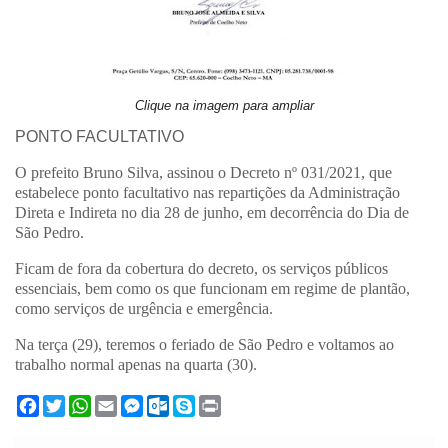
Clique na imagem para ampliar
PONTO FACULTATIVO
O prefeito Bruno Silva, assinou o Decreto nº 031/2021, que
estabelece ponto facultativo nas repartições da Administração
Direta e Indireta no dia 28 de junho, em decorrência do Dia de
São Pedro.
Ficam de fora da cobertura do decreto, os serviços públicos
essenciais, bem como os que funcionam em regime de plantão,
como serviços de urgência e emergência.
Na terça (29), teremos o feriado de São Pedro e voltamos ao
trabalho normal apenas na quarta (30).
F
T
W
E
M
O
S
P
a
w
h
m
e
u
k
r
c
i
a
a
s
t
y
i