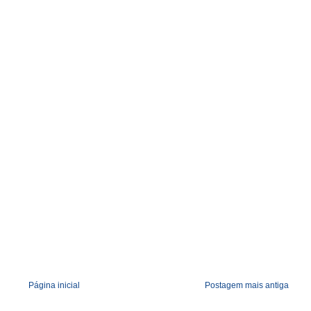
r
c
o
m
Página inicial
Postagem mais antiga