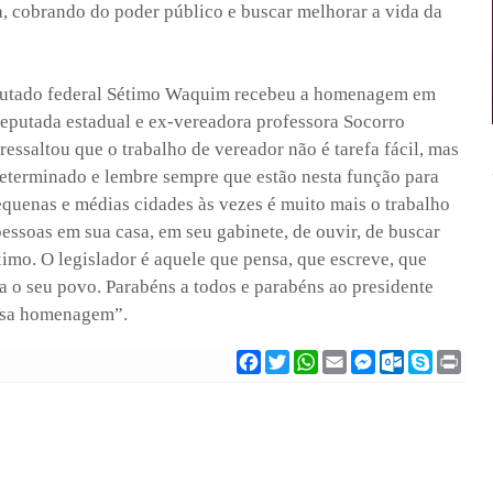
ia, cobrando do poder público e buscar melhorar a vida da
eputado federal Sétimo Waquim recebeu a homenagem em
eputada estadual e ex-vereadora professora Socorro
ssaltou que o trabalho de vereador não é tarefa fácil, mas
eterminado e lembre sempre que estão nesta função para
equenas e médias cidades às vezes é muito mais o trabalho
 pessoas em sua casa, em seu gabinete, de ouvir, de buscar
ximo. O legislador é aquele que pensa, que escreve, que
 o seu povo. Parabéns a todos e parabéns ao presidente
essa homenagem”.
F
T
W
E
M
O
S
P
a
w
h
m
e
u
k
r
c
i
a
a
s
t
y
i
e
t
t
i
s
l
p
n
b
t
s
l
e
o
e
t
o
e
A
n
o
o
r
p
g
k
k
p
e
.