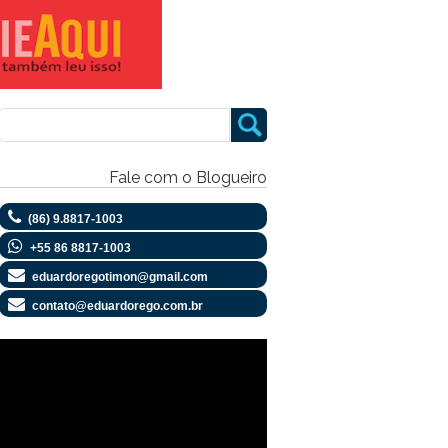
Fale com o Blogueiro
(86) 9.8817-1003
+55 86 8817-1003
eduardoregotimon@gmail.com
contato@eduardorego.com.br