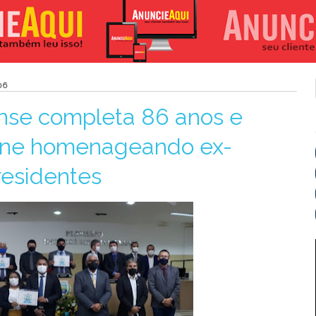
06
ense completa 86 anos e
lene homenageando ex-
residentes