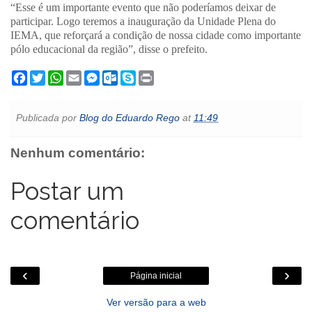
“Esse é um importante evento que não poderíamos deixar de
participar. Logo teremos a inauguração da Unidade Plena do
IEMA, que reforçará a condição de nossa cidade como importante
pólo educacional da região”, disse o prefeito.
F
T
W
E
M
O
S
P
a
w
h
m
e
u
k
r
c
i
a
a
s
t
y
i
e
t
t
i
s
l
p
n
Publicada por
Blog do Eduardo Rego
at
11:49
b
t
s
l
e
o
e
t
o
e
A
n
o
o
r
p
g
k
Nenhum comentário:
k
p
e
.
r
c
o
Postar um
m
comentário
‹
›
Página inicial
Ver versão para a web