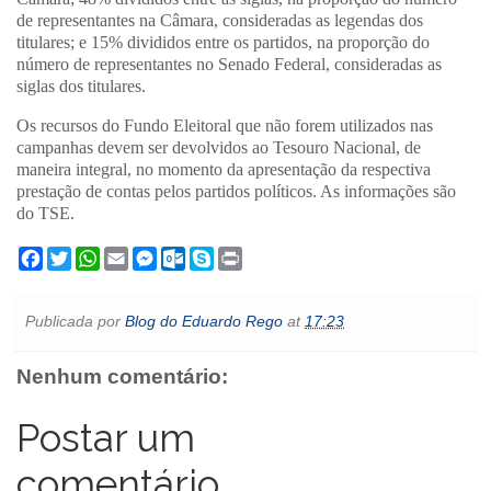
de representantes na Câmara, consideradas as legendas dos
titulares; e 15% divididos entre os partidos, na proporção do
número de representantes no Senado Federal, consideradas as
siglas dos titulares.
Os recursos do Fundo Eleitoral que não forem utilizados nas
campanhas devem ser devolvidos ao Tesouro Nacional, de
maneira integral, no momento da apresentação da respectiva
prestação de contas pelos partidos políticos. As informações são
do TSE.
F
T
W
E
M
O
S
P
a
w
h
m
e
u
k
r
c
i
a
a
s
t
y
i
e
t
t
i
s
l
p
n
Publicada por
Blog do Eduardo Rego
at
17:23
b
t
s
l
e
o
e
t
o
e
A
n
o
o
r
p
g
k
Nenhum comentário:
k
p
e
.
r
c
o
Postar um
m
comentário