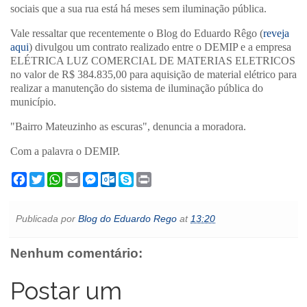
sociais que a sua rua está há meses sem iluminação pública.
Vale ressaltar que recentemente o Blog do Eduardo Rêgo (
r
eveja
aqu
i
) divulgou um contrato realizado entre o DEMIP e a empresa
ELÉTRICA LUZ COMERCIAL DE MATERIAS ELETRICOS
no valor de R$ 384.835,00 para aquisição de material elétrico para
realizar a manutenção do sistema de iluminação pública do
município.
"Bairro Mateuzinho as escuras", denuncia a moradora.
Com a palavra o DEMIP.
F
T
W
E
M
O
S
P
a
w
h
m
e
u
k
r
c
i
a
a
s
t
y
i
e
t
t
i
s
l
p
n
Publicada por
Blog do Eduardo Rego
at
13:20
b
t
s
l
e
o
e
t
o
e
A
n
o
o
r
p
g
k
Nenhum comentário:
k
p
e
.
r
c
o
Postar um
m