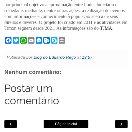
por principal objetivo a aproximação entre Poder Judiciário e
sociedade, mediante, dentre outras ações, a realização de eventos
com informações e conhecimento à população acerca de seus
direitos e deveres. O projeto foi criado em 2011 e as atividades em
Timon seguem desde 2021. As informações são do
TJMA
.
F
T
W
E
M
O
S
P
a
w
h
m
e
u
k
r
c
i
a
a
s
t
y
i
e
t
t
i
s
l
p
n
Publicada por
Blog do Eduardo Rego
at
19:57
b
t
s
l
e
o
e
t
o
e
A
n
o
o
r
p
g
k
Nenhum comentário:
k
p
e
.
r
c
o
Postar um
m
comentário
‹
›
Página inicial