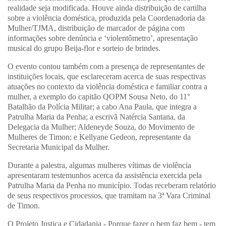
realidade seja modificada. Houve ainda distribuição de cartilha
sobre a violência doméstica, produzida pela Coordenadoria da
Mulher/TJMA, distribuição de marcador de página com
informações sobre denúncia e ‘violentômetro’, apresentação
musical do grupo Beija-flor e sorteio de brindes.
O evento contou também com a presença de representantes de
instituições locais, que esclareceram acerca de suas respectivas
atuações no contexto da violência doméstica e familiar contra a
mulher, a exemplo do capitão QOPM Sousa Neto, do 11°
Batalhão da Polícia Militar; a cabo Ana Paula, que integra a
Patrulha Maria da Penha; a escrivã Natércia Santana, da
Delegacia da Mulher; Aldeneyde Souza, do Movimento de
Mulheres de Timon; e Kellyane Gedeon, representante da
Secretaria Municipal da Mulher.
Durante a palestra, algumas mulheres vítimas de violência
apresentaram testemunhos acerca da assistência exercida pela
Patrulha Maria da Penha no município. Todas receberam relatório
de seus respectivos processos, que tramitam na 3ª Vara Criminal
de Timon.
O Projeto Justiça e Cidadania - Porque fazer o bem faz bem - tem