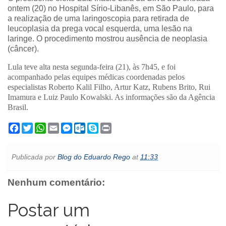
ontem (20) no Hospital Sírio-Libanês, em São Paulo, para
a realização de uma laringoscopia para retirada de
leucoplasia da prega vocal esquerda, uma lesão na
laringe. O procedimento mostrou ausência de neoplasia
(câncer).
Lula teve alta nesta segunda-feira (21), às 7h45, e foi
acompanhado pelas equipes médicas coordenadas pelos
especialistas Roberto Kalil Filho, Artur Katz, Rubens Brito, Rui
Imamura e Luiz Paulo Kowalski. As informações são da Agência
Brasil.
F
T
W
E
M
O
S
P
a
w
h
m
e
u
k
r
c
i
a
a
s
t
y
i
e
t
t
i
s
l
p
n
Publicada por
Blog do Eduardo Rego
at
11:33
b
t
s
l
e
o
e
t
o
e
A
n
o
o
r
p
g
k
Nenhum comentário:
k
p
e
.
r
c
o
Postar um
m