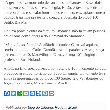
“A gente estava morrendo de saudades do Carnaval. Esses dois
anos sem essa folia, sem essa alegria. Então, estávamos sedentos
por essa folia, esse calor humano, esse sorriso, esse aplauso que o
público transmite pra gente”, contou a vocalista do bloco 100
Sigilo, Bia Mar.
De uma ponta a outra do circuito Litorânea, não faltavam pessoas
envolvidas com a energia do Carnaval do Maranhão.
“Maravilhoso. Vim de Açailândia e curtir o Carnaval aqui está
sendo muito bom. Carlos Brandão está de parabéns. A segurança
presente, nota 10. Maravilhoso. Carnaval nota 10”, elogiou a
professora Susi Holanda.
A folia na Litorânea começou por volta das 10h, momento no qual
o público já entrou no ritmo do grupo Charanga. O momento teve
ainda as apresentações do bloco 100 Sigilo, Trio Vagabundos do
Jegue, Argumento, Mix in Brazil e Ara Ketu.
F
T
W
E
M
O
S
P
a
w
h
m
e
u
k
r
c
i
a
a
s
t
y
i
e
t
t
i
s
l
p
n
Publicada por
Blog do Eduardo Rego
at
20:59
b
t
s
l
e
o
e
t