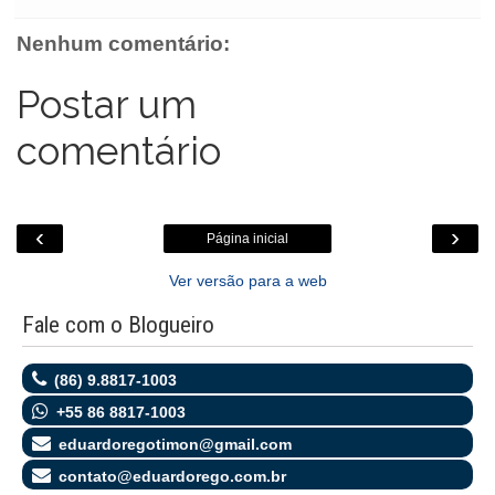
o
e
A
n
o
o
r
p
g
k
Nenhum comentário:
k
p
e
.
r
c
o
Postar um
m
comentário
‹
›
Página inicial
Ver versão para a web
Fale com o Blogueiro
(86) 9.8817-1003
+55 86 8817-1003
eduardoregotimon@gmail.com
contato@eduardorego.com.br