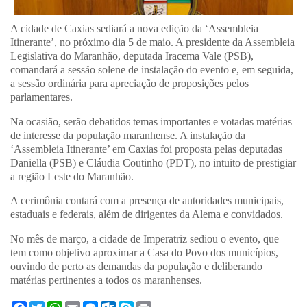
A cidade de Caxias sediará a nova edição da ‘Assembleia
Itinerante’, no próximo dia 5 de maio. A presidente da Assembleia
Legislativa do Maranhão, deputada Iracema Vale (PSB),
comandará a sessão solene de instalação do evento e, em seguida,
a sessão ordinária para apreciação de proposições pelos
parlamentares.
Na ocasião, serão debatidos temas importantes e votadas matérias
de interesse da população maranhense. A instalação da
‘Assembleia Itinerante’ em Caxias foi proposta pelas deputadas
Daniella (PSB) e Cláudia Coutinho (PDT), no intuito de prestigiar
a região Leste do Maranhão.
A cerimônia contará com a presença de autoridades municipais,
estaduais e federais, além de dirigentes da Alema e convidados.
No mês de março, a cidade de Imperatriz sediou o evento, que
tem como objetivo aproximar a Casa do Povo dos municípios,
ouvindo de perto as demandas da população e deliberando
matérias pertinentes a todos os maranhenses.
F
T
W
E
M
O
S
P