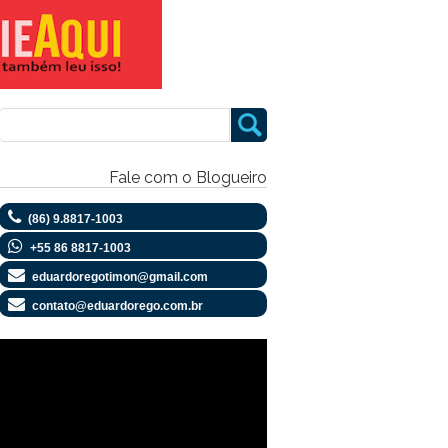
Fale com o Blogueiro
(86) 9.8817-1003
+55 86 8817-1003
eduardoregotimon@gmail.com
contato@eduardorego.com.br