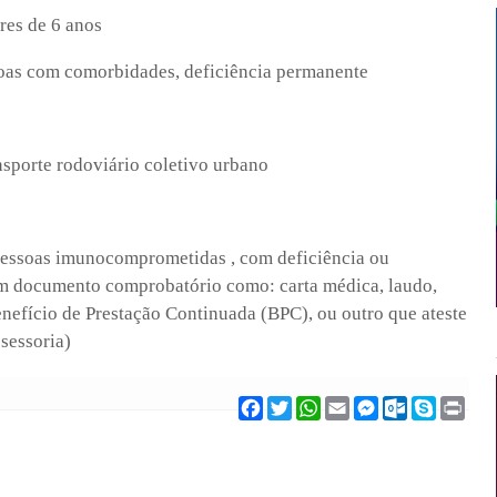
res de 6 anos
oas com comorbidades, deficiência permanente
nsporte rodoviário coletivo urbano
 pessoas imunocomprometidas , com deficiência ou
m documento comprobatório como: carta médica, laudo,
enefício de Prestação Continuada (BPC), ou outro que ateste
sessoria)
F
T
W
E
M
O
S
P
a
w
h
m
e
u
k
r
c
i
a
a
s
t
y
i
e
t
t
i
s
l
p
n
b
t
s
l
e
o
e
t
o
e
A
n
o